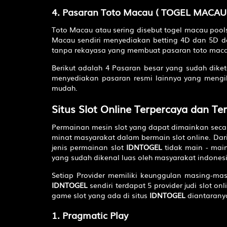
W
Tottenham Hotspur
4. Pasaran Toto Macau ( TOGEL MACAU
0.00
HDP
0.00
-1.28
Odds
1.11
Toto Macau atau sering disebut togel macau pool
Macau sendiri menyediakan betting 4D dan 5D den
PLAY
tanpa rekayasa yang membuat pasaran toto macau d
Racing S... vs Villarre...
i
Berikut adalah 4 Pasaran besar yang sudah diket
16/08 22:00PM
menyediakan pasaran resmi lainnya yang mengikut
mudah.
H
Racing Santander
Situs Slot Online Terpercaya dan Te
W
Villarreal
0.50
HDP
-0.50
-1.31
Odds
-1.13
Permainan mesin slot yang dapat dimainkan secar
minat masyarakat dalam bermain slot online. Dari 
PLAY
jenis permainan slot
IDNTOGEL
tidak main - mai
yang sudah dikenal luas oleh masyarakat indonesi
FC Tokyo vs Machida ...
i
08/08 17:00PM
Setiap Provider memiliki keunggulan masing-ma
IDNTOGEL
sendiri terdapat 5 provider judi slot on
H
FC Tokyo
game slot yang ada di situs
IDNTOGEL
diantaranya
W
Machida Zelvia
1. Pragmatic Play