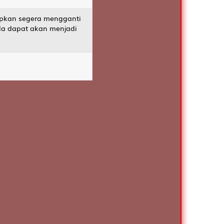
apkan segera mengganti
da dapat akan menjadi