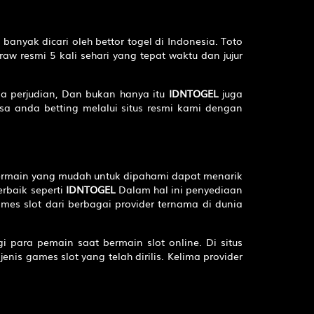
nyak dicari oleh bettor togel di Indonesia. Toto
w resmi 5 kali sehari yang tepat waktu dan jujur
ia perjudian, Dan bukan hanya itu
IDNTOGEL
juga
isa anda betting melalui situs resmi kami dengan
ermain yang mudah untuk dipahami dapat menarik
erbaik seperti
IDNTOGEL
Dalam hal ini penyediaan
s slot dari berbagai provider ternama di dunia
para pemain saat bermain slot online. Di situs
jenis games slot yang telah dirilis. Kelima provider