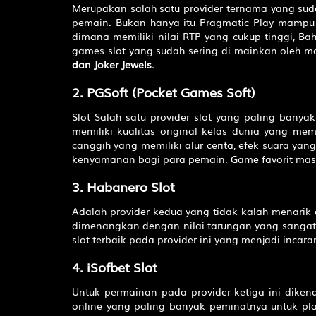
-0.25
HDP
0.25
1.11
Odds
-1.26
Merupakan salah satu provider ternama yang su
pemain. Bukan hanya itu Pragmatic Play mampu 
PLAY
dimana memiliki nilai RTP yang cukup tinggi, Bah
games slot yang sudah sering di mainkan oleh ma
Parma Ca... vs Cagliari
i
dan Joker Jewels.
23/08 01:45AM
2. PGSoft (Pocket Games Soft)
H
Parma Calcio
Slot Salah satu provider slot yang paling banya
W
Cagliari
memiliki kualitas original kelas dunia yang
canggih yang memiliki alur cerita, efek suara y
0.00
HDP
0.00
-1.16
Odds
1.02
kenyamanan bagi para pemain. Game favorit masya
PLAY
3. Habanero Slot
Genoa vs Napoli
i
Adalah provider kedua yang tidak kalah menarik 
23/08 01:45AM
dimenangkan dengan nilai tarungan yang sangat r
slot terbaik pada provider ini yang menjadi incar
H
Genoa
W
Napoli
4. iSofbet Slot
0.75
HDP
-0.75
-1.28
Odds
1.11
Untuk permainan pada provider ketiga ini diken
online yang paling banyak peminatnya untuk play