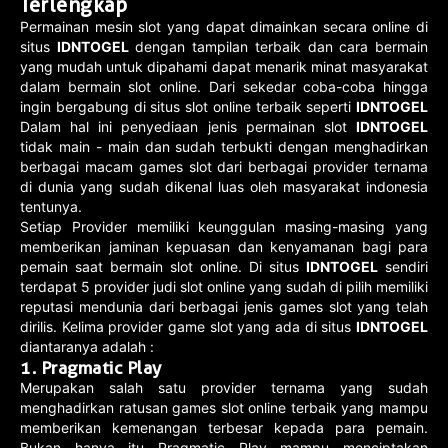
Terlengkap
Permainan mesin slot yang dapat dimainkan secara online di
situs
IDNTOGEL
dengan tampilan terbaik dan cara bermain
yang mudah untuk dipahami dapat menarik minat masyarakat
dalam bermain slot online. Dari sekedar coba-coba hingga
ingin bergabung di situs slot online terbaik seperti
IDNTOGEL
Dalam hal ini penyediaan jenis permainan slot
IDNTOGEL
tidak main - main dan sudah terbukti dengan menghadirkan
berbagai macam games slot dari berbagai provider ternama
di dunia yang sudah dikenal luas oleh masyarakat indonesia
tentunya.
Setiap Provider memiliki keunggulan masing-masing yang
memberikan jaminan kepuasan dan kenyamanan bagi para
pemain saat bermain slot online. Di situs
IDNTOGEL
sendiri
terdapat 5 provider judi slot online yang sudah di pilih memiliki
reputasi mendunia dari berbagai jenis games slot yang telah
dirilis. Kelima provider game slot yang ada di situs
IDNTOGEL
diantaranya adalah :
1. Pragmatic Play
Merupakan salah satu provider ternama yang sudah
menghadirkan ratusan games slot online terbaik yang mampu
memberikan kemenangan terbesar kepada para pemain.
Bukan hanya itu Pragmatic Play mampu menciptakan