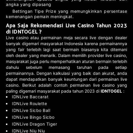
angka yang dipasang
Bettingan Tipe Prize yang memungkinkan persentase
kemenangan pemain meningkat.
Apa Saja Rekomendasi Live Casino Tahun 2023
di IDNTOGEL ?
Live casino atau permainan meja secara live dengan dealer
banyak digemari masyarakat Indonesia karena permainannya
yang fair terlebih lagi saat bermain biasanya kita ditemani
oleh dealer yang menarik. Dalam memilih provider live casino,
masyarakat juga perlu memperhatikan aturan bermain terlebih
dahulu sebelum memasang taruhan pada setiap
permainannya. Dengan kalkulasi yang baik dan akurat, anda
dapat mendapatkan banyak keuntungan dari permainan live
casino. Berikut adalah contoh permainan live casino yang
paling digemari masyarakat pada tahun 2023 di
IDNTOGEL
:
IDNLive Baccarat
IDNLive Roulette
IDNLive Sicbo Ball
IDNLive Bingo Sicbo
IDNLive Dragon Tiger
IDNLive Niu Niu