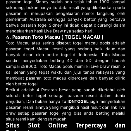
pasaran togel Sidney sudah ada sejak tahun 1990 sampai
sekarang, bukan hanya itu data result yang dikeluarkan pada
pasaran ini merupakan pengeluaran nomor langsung oleh
pemerintah Australia sehingga banyak bettor yang percaya
bahwa pasaran togel Sidney ini tidak dapat dicurangi dalam
mengeluarkan hasil Live Draw nya setiap hari .
4. Pasaran Toto Macau ( TOGEL MACAU )
Toto Macau atau sering disebut togel macau pools adalah
pasaran togel Macau resmi yang sedang naik daun dan
banyak dicari oleh bettor togel di Indonesia. Toto Macau
sendiri menyediakan betting 4D dan 5D dengan hadiah
sampai x88000. Toto Macau pools memiliki Live Draw resmi 5
kali sehari yang tepat waktu dan jujur tanpa rekayasa yang
membuat pasaran toto macau dipercaya dan banyak dilirik
oleh bettor togel.
Berikut adalah 4 Pasaran besar yang sudah diketahui oleh
seluruh betor togel sebagai pasaran resmi dalam dunia
perjudian, Dan bukan hanya itu
IDNTOGEL
juga menyediakan
pasaran resmi lainnya yang mengikuti hasil result dari link live
draw setiap pasaran togel yang bisa anda betting melalui
situs resmi kami dengan mudah.
Situs Slot Online Terpercaya dan