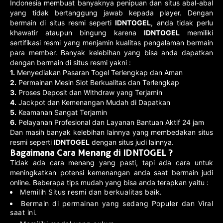
Indonesia membuat banyaknya penipuan dan situs abal-abal
yang tidak bertanggung jawab kepada player. Dengan
bermain di situs resmi seperti
IDNTOGEL
, anda tidak perlu
khawatir ataupun bingung karena
IDNTOGEL
memiliki
sertifikasi resmi yang menjamin kualitas pengalaman bermain
para member. Banyak kelebihan yang bisa anda dapatkan
dengan bermain di situs resmi yakni :
1.
Menyediakan Pasaran Togel Terlengkap dan Aman
2.
Permainan Mesin Slot Berkualitas dan Terlengkap
3.
Proses Deposit dan Withdraw yang Terjamin
4.
Jackpot dan Kemenangan Mudah di Dapatkan
5.
Keamanan Sangat Terjamin
6.
Pelayanan Profesional dan Layanan Bantuan Aktif 24 jam
Dan masih banyak kelebihan lainnya yang membedakan situs
resmi seperti
IDNTOGEL
dengan situs judi lainnya.
Bagaimana Cara Menang di IDNTOGEL ?
Tidak ada cara menang yang pasti, tapi ada cara untuk
meningkatkan potensi kemenangan anda saat bermain judi
online. Beberapa tips mudah yang bisa anda terapkan yaitu :
Memilih Situs resmi dan berkualitas baik.
Bermain di permainan yang sedang Populer dan Viral
saat ini.