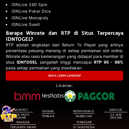
IDNLive 24D Spin
IDNLive Poker Dice
IDNLive Monopoly
IDNLive Suwit
Berapa Winrate dan RTP di Situs Terpercaya
IDNTOGEL?
RTP adalah singkatan dari Return To Player yang artinya
persentase peluang menang di setiap permainan slot online.
Winrate atau rasio kemenangan yang didapat para member di
situs
IDNTOGEL
sangatlah tinggi mencapai
RTP 95 - 98%
pada setiap permainan yang disediakan.
BACA LEBIH LENGKAP
License:
JACKPOT
SERVICE
ENGINE
RESPONSIBLE
100% PASTI
24 JAM
TERBAIK
GAMBLING
BAYAR
ONLINE
RAHASIA
TERBESAR
TERJAMIN AMAN
DI INDONESIA