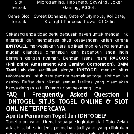
Slot
Microgaming, Habanero, Skywind, Joker
Terbaik
Gaming, PGSoft
Game Slot
Sweet Bonanza, Gate of Olympus, Koi Gate,
Terbaik
Starlight Princess, Power Of Odin
Sekarang anda tidak perlu bersusah payah untuk mencari link
alternatif dan mengakses situs kesayangan kalian karena
IDNTOGEL
menyediakan versi aplikasi mobile yang tentunya
mudah dijangkau dimanapun dan kapanpun anda ingin
bermain dengan nyaman. Dengan lisensi resmi
PAGCOR
(Philippine Amusement And Gaming Corporation), BMM
Testi Lab
dan sertifikasi lainnya,
IDNTOGEL
menjadi situs
rekomendasi untuk para pecinta permainan togel, slot dan live
casino. Daftar dan nikmati semua fasilitas yang disediakan
hanya dengan satu ID tanpa ribet sekarang juga.
FAQ ( Frequently Asked Question )
IDNTOGEL SITUS TOGEL ONLINE & SLOT
ONLINE TERPERCAYA
Apa itu Permainan Togel dan IDNTOGEL?
Togel atau yang dikenal sebagai singkatan dari Toto Gelap
adalah salah satu jenis permainan judi yang yang dilakukan
dengan cara menebak angka yang akan keluar di pemutaran