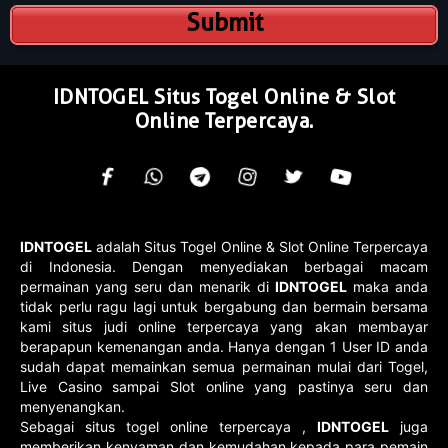
Submit
IDNTOGEL Situs Togel Online & Slot
Online Terpercaya.
IDNTOGEL
adalah Situs Togel Online & Slot Online Terpercaya
di Indonesia. Dengan menyediakan berbagai macam
permainan yang seru dan menarik di
IDNTOGEL
maka anda
tidak perlu ragu lagi untuk bergabung dan bermain bersama
kami situs judi online terpercaya yang akan membayar
berapapun kemenangan anda. Hanya dengan 1 User ID anda
sudah dapat memainkan semua permainan mulai dari Togel,
Live Casino sampai Slot online yang pastinya seru dan
menyenangkan.
Sebagai situs togel online terpercaya ,
IDNTOGEL
juga
memberikan kenyaman dan kemudahan kepada para pemain